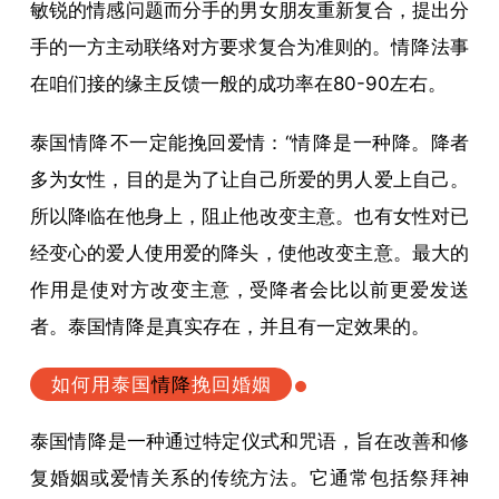
敏锐的情感问题而分手的男女朋友重新复合，提出分
手的一方主动联络对方要求复合为准则的。
情降
法事
在咱们接的缘主反馈一般的成功率在80-90左右。
泰国
情降
不一定能挽回爱情：“
情降
是一种降。降者
多为女性，目的是为了让自己所爱的男人爱上自己。
所以降临在他身上，阻止他改变主意。也有女性对已
经变心的爱人使用爱的降头，使他改变主意。最大的
作用是使对方改变主意，受降者会比以前更爱发送
者。泰国
情降
是真实存在，并且有一定效果的。
如何用泰国
情降
挽回婚姻
泰国
情降
是一种通过特定仪式和咒语，旨在改善和修
复婚姻或爱情关系的传统方法。它通常包括祭拜神