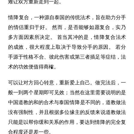
难让双方重新走到一起。
情降
复合，一种源自泰国的传统法术，旨在助力分手
的情侣重归于好。 然而，是否能够如愿复合，实乃
多方面因素所决定。 首当其冲的是，
情降
复合法术
的成效，很大程度上取决于导致分手的原因。 若分
手源于性格不合、彼此伤害或第三者插足等症结，法
术的功效便值得商榷。
可以让对方回心转意，重新爱上自己。做完法后，一
般一到两个星期即可见效；当然在这里需要说明的是
中国道教的和的合术与泰国
情降
是不同的，道教做法
没有强制性，并且根据多位缘主的反馈来说道教做法
只能是以帮你缓和关系的作用，要达到
情降
的完全复
合程度还是差一些。