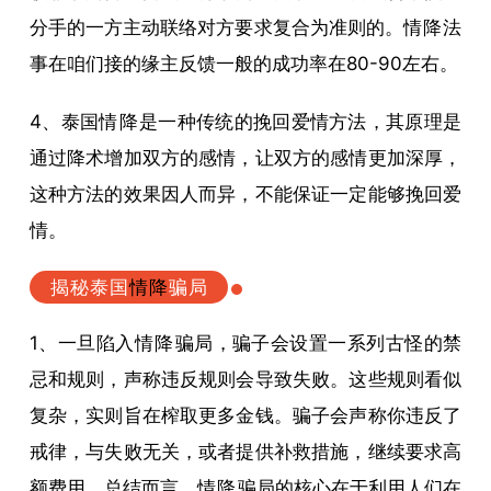
分手的一方主动联络对方要求复合为准则的。
情降
法
事在咱们接的缘主反馈一般的成功率在80-90左右。
4、泰国
情降
是一种传统的挽回爱情方法，其原理是
通过降术增加双方的感情，让双方的感情更加深厚，
这种方法的效果因人而异，不能保证一定能够挽回爱
情。
揭秘泰国
情降
骗局
1、一旦陷入
情降
骗局，骗子会设置一系列古怪的禁
忌和规则，声称违反规则会导致失败。这些规则看似
复杂，实则旨在榨取更多金钱。骗子会声称你违反了
戒律，与失败无关，或者提供补救措施，继续要求高
额费用。总结而言，
情降
骗局的核心在于利用人们在