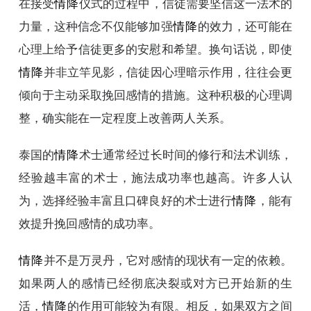
在接受
情降
仪式的过程中，信徒需要坚信这一法术的
力量，这种信念不仅能够加强
情降
的效力，还可能在
心理上给予信徒更多的安慰和希望。换句话说，即使
情降
并非立竿见影，信徒因心理暗示作用，往往会更
倾向于主动采取挽回感情的措施。这种积极的心理调
整，确实能在一定程度上改善两人关系。
泰国的
情降
术士通常经过长时间的修行和法术训练，
经验越丰富的术士，施法成功率也越高。许多人认
为，选择经验丰富且口碑良好的术士进行
情降
，能有
效提升挽回感情的成功率。
情降
并不是万灵丹，它对感情的现状有一定的依赖。
如果两人的感情已经彻底决裂或对方已开始新的生
活，
情降
的作用可能较为有限。相反，如果双方之间