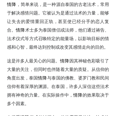
情降
，简单来说，是一种源自泰国的古老法术，常用
于解决感情问题。它被认为是通过法术的力量，能够
让失去的爱情重回正轨，甚至使已经分手的恋人复
合。
情降
术士多为泰国僧侣或法师，他们通过祷告、
法术仪式等方式召唤特定的能量场，以影响目标的情
感和心智，最终达到控制或改变其感情走向的目的。
这是许多人最关心的问题。
情降
因其神秘色彩吸引了
大量的关注，但同时也伴随着大量的质疑。从信仰的
角度出发，泰国
情降
与泰国的佛教、婆罗门教和民间
信仰有着深厚的渊源。在泰国，许多人深信这些法术
拥有神奇的力量。在实际操作中，
情降
的效果取决于
多个因素。