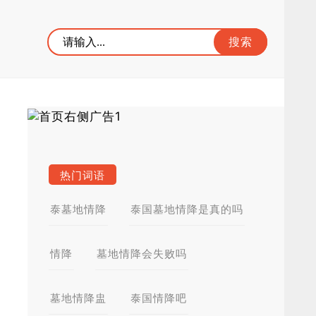
热门词语
泰墓地情降
泰国墓地情降是真的吗
情降
墓地情降会失败吗
墓地情降盅
泰国情降吧