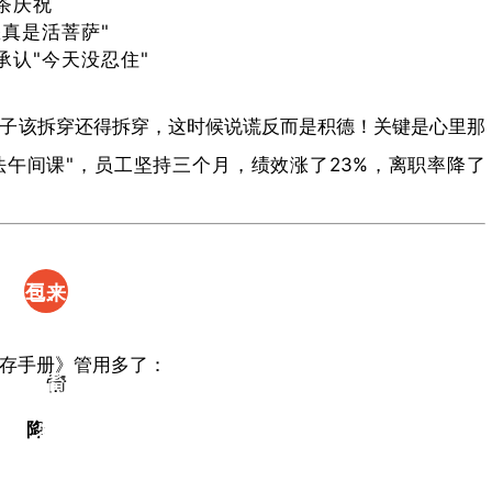
茶庆祝
入
您真是活菩萨"
承认"今天没忍住"
座？
别
骗子该拆穿还得拆穿，这时候说谎反而是积德！关键是心里那
慌！
午间课"，员工坚持三个月，绩效涨了23%，离职率降了
白法
急救
三、​
包来
职场
了​
​墓
存手册
》管用多了：
社畜
地
情
必
是
降
看！
最厉