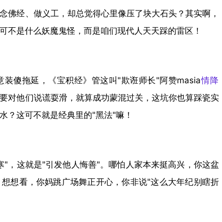
为啥
念佛经、做义工，却总觉得心里像压了块大石头？其实啊，
有人
坑可不是什么妖魔鬼怪，而是咱们现代人天天踩的雷区！
越修
行越
意装傻拖延，《
宝积经
》管这叫"欺诳师长"阿赞masia
情降
痛
要对他们说谎耍滑，就算成功蒙混过关，这坑你也算踩瓷实
苦？
水？这可不就是经典里的"黑法"嘛！
可能
踩了
这四
寒"，这就是"引发他人悔善"。哪怕人家本来挺高兴，你这盆
想想看，你妈跳广场舞正开心，你非说"这么大年纪别瞎折
个
坑！​