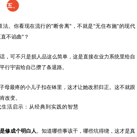
五、​
小编
法。你看现在流行的"断舍离"，不就是"无住布施"的现代
观
正直不谄曲"？
点：
黑法
话，可不只是损人品这么简单，这是直接在业力系统里给自
平行宇宙给自己攒了条退路。
白法
竟是
鬼子母最疼的小儿子扣在钵里，这才让她改邪归正。这不就跟
古代
肯改变。
大数
据​
是修成个明白人​
​。知道哪些事该干，哪些坑得绕，这才是真