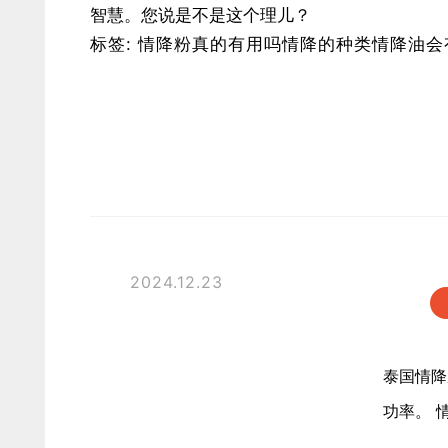
智慧。您说是不是这个理儿？
标签:
情降
粉真的有用吗
情降
的种类
情降
油会
2024.12.23
泰国情降
功率。 情