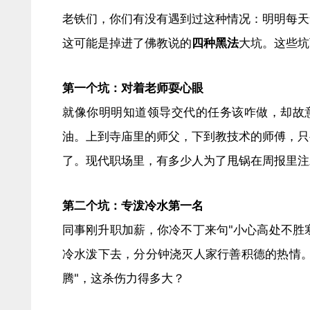
老铁们，你们有没有遇到过这种情况：明明每天
这可能是掉进了佛教说的​
​四种黑法​
​大坑。这些
​第一个坑：对着老师耍心眼​
就像你明明知道领导交代的任务该咋做，却故
油。上到寺庙里的师父，下到教技术的师傅，只
了。现代职场里，有多少人为了甩锅在周报里注
​第二个坑：专泼冷水第一名​
同事刚升职加薪，你冷不丁来句"小心高处不胜
冷水泼下去，分分钟浇灭人家行善积德的热情。
腾"，这杀伤力得多大？