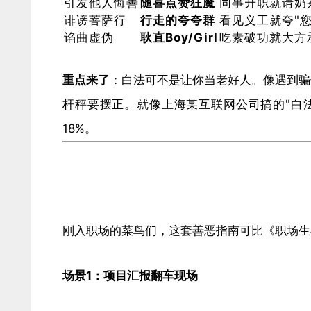
引发他人悔善
​随喜点赞狂魔​
同事升职就请奶
诽谤菩萨行
​行走的夸夸群​
看见义工就夸"
谄曲虚伪
​耿直Boy/Girl​
吃素破功就大方
​重点来了​
​：白法可不是让你当老好人。像遇到
杆秤要摆正。就像上海某互联网公司搞的"白法
18%。
刚入职场的菜鸟们，这套善恶指南可比《
职场生
​场景1：项目汇报翻车现场​