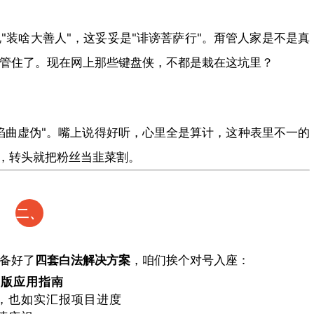
"装啥大善人"，这妥妥是"诽谤菩萨行"。甭管人家是不是真
管住了。现在网上那些键盘侠，不都是栽在这坑里？
谄曲虚伪"。嘴上说得好听，心里全是算计，这种表里不一的
"，转头就把粉丝当韭菜割。
二、​
四个
备好了​
​四套白法解决方案​
​，咱们挨个对号入座：
黑法
23版应用指南​
，也如实汇报项目进度
对号