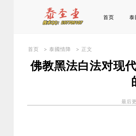
首页
泰
首页
>
泰國情降
> 正文
佛教黑法白法对现
最后更新