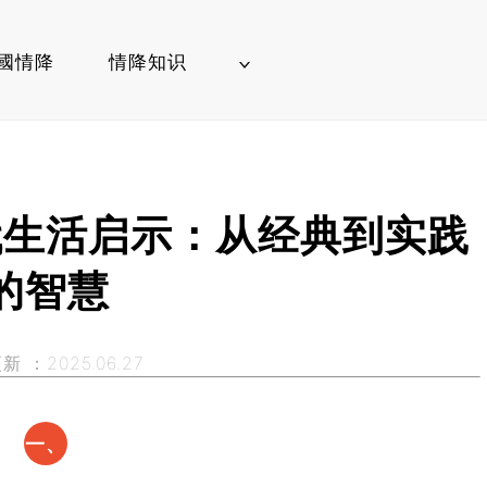
國情降
情降知识
代生活启示：从经典到实践
的智慧
 ：2025.06.27
一、​