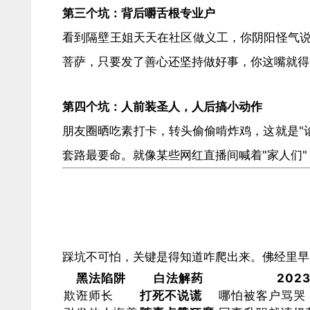
​第三个坑：背后嚼舌根专业户​
看到隔壁王姐天天在社区做义工，你阴阳怪气说
菩萨，只要发了善心还坚持做好事，你这嘴就得
​第四个坑：人前装圣人，人后搞小动作​
朋友圈晒吃素打卡，转头偷偷啃炸鸡，这就是"
套路最要命。就像某些网红直播间喊着"家人们
踩坑不可怕，关键是得知道咋爬出来。佛经里早
​黑法陷阱​
​白法解药​
​20
欺诳师长
​打死不说谎​
哪怕被客户骂哭