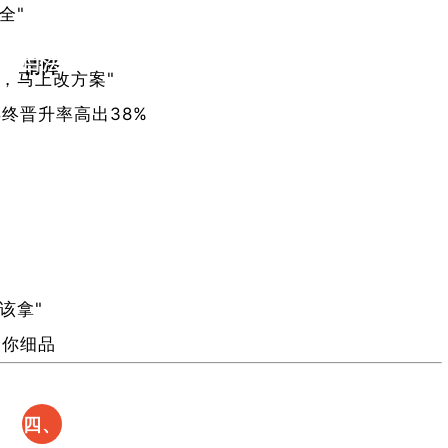
全"
黑法
害的
白法
情降
周，马上改方案"
生存
了吗
终晋升率高出38%
手册​
该拿"
，你细品
四、​