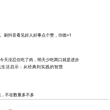
年轻
人最
该警
惕的
。刷抖音看见好人好事点个赞，功德+1
认知
误区​
今天没忍住吃了肉，明天少吃两口就是进步
纯，不在数量多不多